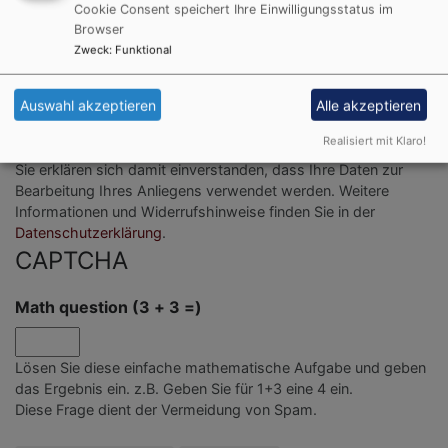
Cookie Consent speichert Ihre Einwilligungsstatus im
Browser
Zweck
:
Funktional
Bitte geben Sie in Ihrer Nachricht keine Links oder
Internetadressen an.
Auswahl akzeptieren
Alle akzeptieren
Einwilligung
Realisiert mit Klaro!
Sie erklären sich damit einverstanden, dass Ihre Daten zur
Bearbeitung Ihres Anliegens verwendet werden. Weitere
Informationen und Widerrufshinweise finden Sie in der
Datenschutzerklärung
.
CAPTCHA
Math question (3 + 3 =)
Lösen Sie diese einfache mathematische Aufgabe und geben
das Ergebnis ein. z.B. Geben Sie für 1+3 eine 4 ein.
Diese Frage dient der Vermeidung von Spam.